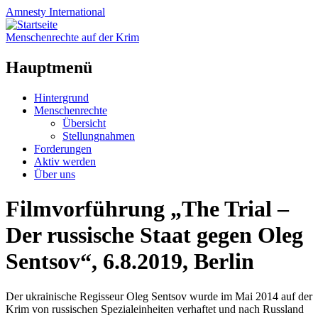
Amnesty
International
Menschenrechte auf der Krim
Hauptmenü
Zum
Hintergrund
Inhalt
Menschenrechte
springen
Übersicht
Stellungnahmen
Forderungen
Aktiv werden
Über uns
Filmvorführung „The Trial –
Der russische Staat gegen Oleg
Sentsov“, 6.8.2019, Berlin
Der ukrainische Regisseur Oleg Sentsov wurde im Mai 2014 auf der
Krim von russischen Spezialeinheiten verhaftet und nach Russland