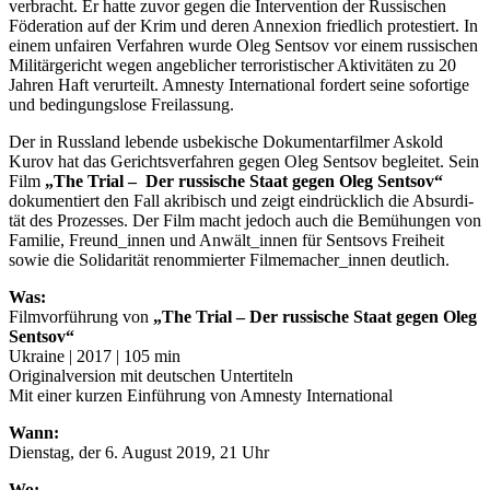
verbracht. Er hatte zuvor gegen die Intervention der Russischen
Föderation auf der Krim und deren Annexion friedlich protestiert. In
einem unfairen Verfahren wurde Oleg Sentsov vor einem russischen
Militärgericht wegen angeblicher terroristischer Aktivitäten zu 20
Jahren Haft verurteilt. Amnesty International fordert seine sofortige
und bedingungslose Freilassung.
Der in Russ­land lebende usbe­ki­sche Doku­men­tar­fil­mer Askold
Kurov hat das Gerichts­ver­fah­ren gegen Oleg Sentsov beglei­tet. Sein
Film
„The Trial – Der russische Staat gegen Oleg Sentsov“
dokumentiert den Fall akribisch und zeigt eindrücklich die Absur­di­
tät des Pro­zes­ses. Der Film macht jedoch auch die Bemü­hun­gen von
Familie, Freun­d_in­nen und Anwäl­t_in­nen für Sent­sovs Frei­heit
sowie die Soli­da­ri­tät renom­mier­ter Fil­me­ma­che­r_in­nen deutlich.
Was:
Filmvorführung von
„The Trial – Der russische Staat gegen Oleg
Sentsov“
Ukraine | 2017 | 105 min
Originalversion mit deutschen Untertiteln
Mit einer kurzen Einführung von Amnesty International
Wann:
Dienstag, der 6. August 2019, 21 Uhr
Wo: