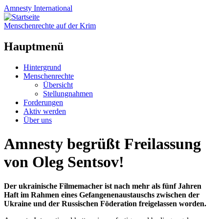
Amnesty
International
Menschenrechte auf der Krim
Hauptmenü
Zum
Hintergrund
Inhalt
Menschenrechte
springen
Übersicht
Stellungnahmen
Forderungen
Aktiv werden
Über uns
Amnesty begrüßt Freilassung
von Oleg Sentsov!
Der ukrainische Filmemacher ist nach mehr als fünf Jahren
Haft im Rahmen eines Gefangenenaustauschs zwischen der
Ukraine und der Russischen Föderation freigelassen worden.