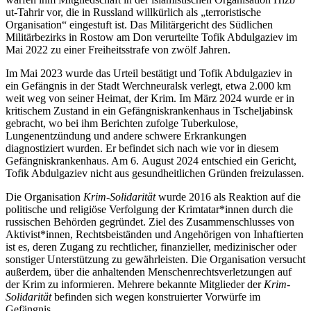
ut-Tahrir vor, die in Russland willkürlich als „terroristische
Organisation“ eingestuft ist. Das Militärgericht des Südlichen
Militärbezirks in Rostow am Don verurteilte Tofik Abdulgaziev im
Mai 2022 zu einer Freiheitsstrafe von zwölf Jahren.
Im Mai 2023 wurde das Urteil bestätigt und Tofik Abdulgaziev in
ein Gefängnis in der Stadt Werchneuralsk verlegt, etwa 2.000 km
weit weg von seiner Heimat, der Krim. Im März 2024 wurde er in
kritischem Zustand in ein Gefängniskrankenhaus in Tscheljabinsk
gebracht, wo bei ihm Berichten zufolge Tuberkulose,
Lungenentzündung und andere schwere Erkrankungen
diagnostiziert wurden. Er befindet sich nach wie vor in diesem
Gefängniskrankenhaus. Am 6. August 2024 entschied ein Gericht,
Tofik Abdulgaziev nicht aus gesundheitlichen Gründen freizulassen.
Die Organisation
Krim-Solidarität
wurde 2016 als Reaktion auf die
politische und religiöse Verfolgung der Krimtatar*innen durch die
russischen Behörden gegründet. Ziel des Zusammenschlusses von
Aktivist*innen, Rechtsbeiständen und Angehörigen von Inhaftierten
ist es, deren Zugang zu rechtlicher, finanzieller, medizinischer oder
sonstiger Unterstützung zu gewährleisten. Die Organisation versucht
außerdem, über die anhaltenden Menschenrechtsverletzungen auf
der Krim zu informieren. Mehrere bekannte Mitglieder der
Krim-
Solidarität
befinden sich wegen konstruierter Vorwürfe im
Gefängnis.