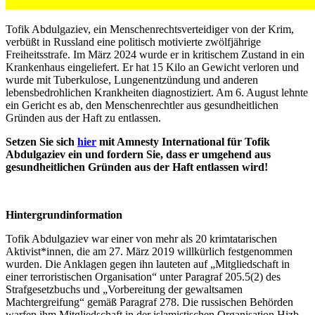
Tofik Abdulgaziev, ein Menschenrechtsverteidiger von der Krim,
verbüßt in Russland eine politisch motivierte zwölfjährige
Freiheitsstrafe. Im März 2024 wurde er in kritischem Zustand in ein
Krankenhaus eingeliefert. Er hat 15 Kilo an Gewicht verloren und
wurde mit Tuberkulose, Lungenentzündung und anderen
lebensbedrohlichen Krankheiten diagnostiziert. Am 6. August lehnte
ein Gericht es ab, den Menschenrechtler aus gesundheitlichen
Gründen aus der Haft zu entlassen.
Setzen Sie sich
hier
mit Amnesty International für Tofik
Abdulgaziev ein und fordern Sie, dass er umgehend aus
gesundheitlichen Gründen aus der Haft entlassen wird!
Hintergrundinformation
Tofik Abdulgaziev war einer von mehr als 20 krimtatarischen
Aktivist*innen, die am 27. März 2019 willkürlich festgenommen
wurden. Die Anklagen gegen ihn lauteten auf „Mitgliedschaft in
einer terroristischen Organisation“ unter Paragraf 205.5(2) des
Strafgesetzbuchs und „Vorbereitung der gewaltsamen
Machtergreifung“ gemäß Paragraf 278. Die russischen Behörden
warfen ihm Mitgliedschaft in der islamistischen Organisation Hizb