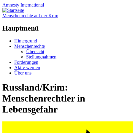
Amnesty
International
Menschenrechte auf der Krim
Hauptmenü
Zum
Hintergrund
Inhalt
Menschenrechte
springen
Übersicht
Stellungnahmen
Forderungen
Aktiv werden
Über uns
Russland/Krim:
Menschenrechtler in
Lebensgefahr