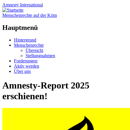
Amnesty
International
Menschenrechte auf der Krim
Hauptmenü
Zum
Hintergrund
Inhalt
Menschenrechte
springen
Übersicht
Stellungnahmen
Forderungen
Aktiv werden
Über uns
Amnesty-Report 2025
erschienen!