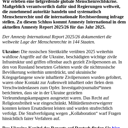
Wir erleben eine tiefgreifende globale Menschenrechtskrise.
Maßgeblich verantwortlich dafür sind Regierungen weltweit,
die zunehmend autoritär handeln und systematisch
Menschenrechte und die internationale Rechtsordnung infrage
stellen. Zu diesem Schluss kommt Amnesty International in dem
aktuellen Amnesty Report 2025/26 für das Jahr 2025.
Der Amnesty International Report 2025/26 dokumentiert die
weltweite Lage der Menschenrechte in 144 Staaten.
Ukraine:
Die russischen Streitkräfte verübten 2025 weiterhin
wahllose Angriffe auf die Ukraine, beschädigten wichtige zivile
Infrastruktur und griffen offenbar auch gezielt Zivilpersonen an. In
den von Russland besetzten Gebieten wurde die nichtrussische
Bevölkerung weiterhin unterdrückt, und ukrainische
Kriegsgefangene sowie inhaftierte Zivilpersonen wurden gefoltert,
waren ohne Kontakt zur Außenwelt inhaftiert oder fielen dem
Verschwindenlassen zum Opfer. Investigativjournalist*innen
berichteten, dass sie in der Ukraine gezielten
Verleumdungskampagnen ausgesetzt waren. Das Recht auf
Religionsfreiheit war eingeschränkt. Militärdienstverweigerer
konnten keinen Ersatzdienst leisten und wurden strafrechtlich
verfolgt. Die Strafverfolgung wegen „Kollaboration“ warf Fragen
hinsichtlich fairer Verfahren auf.